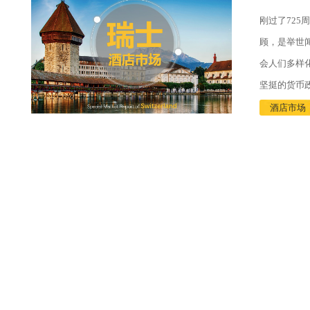
刚过了72
顾，是举世
会人们多样
坚挺的货币
酒店市场